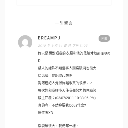
一則留言
BREAMPU
回覆
2010 年 9 月 14 日 於 下午 11:03
妳只是想對照我的衣服和他的黑臉才放那張嗎X
D
感人的話殊不知當事人腦袋破洞也很大
哈怎麼可能記得起來呢
對阿經記人覺得妳唱歌真的很棒：P
每次妳和我聊小天使我都努力憋住竊笑
版主回覆：(03/07/2011 10:33:06 PM)
真的啊，不然妳要我focus什麼?
臉蛋嗎XD
腦袋破很大，我們都一樣。