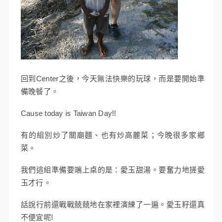
回到Center之後，今天無法快樂的玩球，而是要開始準
備晚餐了。
Cause today is Taiwan Day!!
有的組別炒了關廟麵、也有炒高麗菜；今晚很多家鄉
菜。
我們這組準備要端上桌的是：愛玉甜湯。要奮力地搓愛
玉才行。
話說行前還戰戰兢兢地在家裡演練了一遍。愛玉籽還真
不便宜呢!