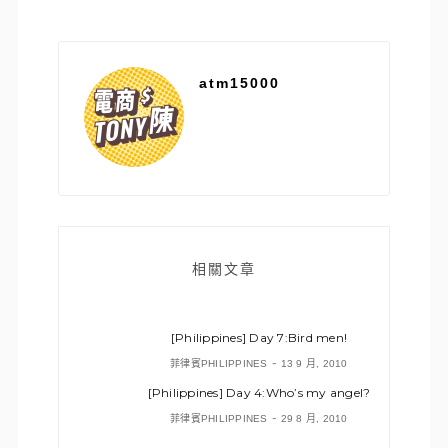
atm15000
相關文章
[Philippines] Day 7:Bird men!
-
菲律賓PHILIPPINES
13 9 月, 2010
[Philippines] Day 4:Who’s my angel?
-
菲律賓PHILIPPINES
29 8 月, 2010