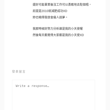
還好可能畢業後沒工作可以勇敢地去駐個唱，
前提是2010就減肥成功XD
妳也曉得我很會癡人說夢。
我那時候好努力分析誰是我的小天使喔
然後每天都覺得大家都是我的小天使XD
發表留言