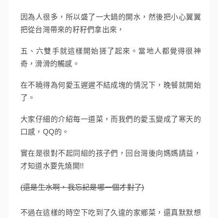
因為人很多，所以盛了一大鍋的開水，然後把小心翼翼
把從台灣帶來的籽籽們拿出來，
五、六雙手就這樣開始搓了起來。當地人都覺得很神
奇，滑滑的觸感。
在不曉得為何愛玉遲遲不結成塊的情況下，晚餐就開始
了。
大家仔細的介紹每一道菜，而我們的愛玉變成了寒天的
口感，QQ的。
實在是很對不起同組的孩子們，回台灣後向媽媽請益，
才知道水要先燒開!!
(還是生水啊，我忘記是哪一個才對了)
不過在這樣的時空下吃到了久違的家鄉菜，還真默默想