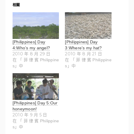
相關
[Philippines] Day
[Philippines] Day
4:Who’s my angel?
3:Where’s my hat?
2010 年 8 月 29 日
2010 年 8 月 21 日
在「菲律賓Philippine
在「菲律賓Philippine
s」中
s」中
[Philippines] Day 5:Our
honeymoon!
2010 年 9 月 5 日
在「菲律賓Philippine
s」中