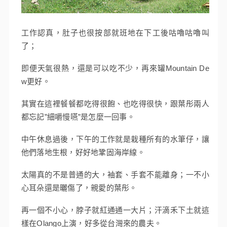
工作認真，肚子也很按部就班地在下工後咕嚕咕嚕叫
了；
即便天氣很熱，還是可以吃不少，再來罐Mountain De
w更好。
其實在這裡餐餐都吃得很飽、也吃得很快，跟葉彤兩人
都忘記”細嚼慢嚥”是怎麼一回事。
中午休息過後，下午的工作就是栽種所有的水筆仔，讓
他們落地生根，好好地鞏固海岸線。
太陽真的不是普通的大，袖套、手套不能離身；一不小
心耳朵還是曬傷了，親愛的葉彤。
再一個不小心，脖子就紅通通一大片；汗滴禾下土就這
樣在Olango上演，好多從台灣來的農夫。