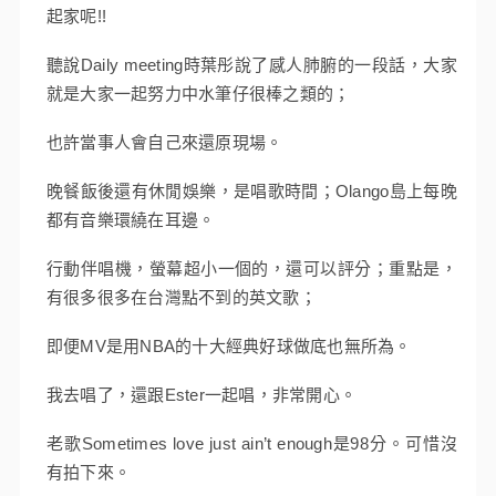
起家呢!!
聽說Daily meeting時葉彤說了感人肺腑的一段話，大家
就是大家一起努力中水筆仔很棒之類的；
也許當事人會自己來還原現場。
晚餐飯後還有休閒娛樂，是唱歌時間；Olango島上每晚
都有音樂環繞在耳邊。
行動伴唱機，螢幕超小一個的，還可以評分；重點是，
有很多很多在台灣點不到的英文歌；
即便MV是用NBA的十大經典好球做底也無所為。
我去唱了，還跟Ester一起唱，非常開心。
老歌Sometimes love just ain’t enough是98分。可惜沒
有拍下來。