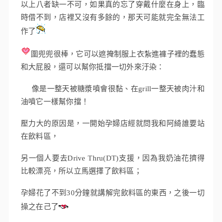
以上八者缺一不可，如果真的忘了穿戴什麼在身上，臨
時借不到，店裡又沒有多餘的，那天可能就完全無法工
作了
圍兜兜很棒，它可以遮掩制服上衣紮進褲子裡的蠢態
和大屁股，還可以幫你抵擋一切外來汙染：
像是一整天被糖漿噴會很黏、在grill一整天被肉汁和
油噴它一樣幫你擋！
壓力大的原因是，一開始孕婦店經就問我和阿綺誰要站
在飲料區，
另一個人要去Drive Thru(DT)支援，因為我奶油花擠得
比較漂亮，
所以立馬選擇了飲料區；
孕婦花了不到30分鐘就講解完飲料區的東西，之後一切
操之在己了