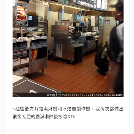
<櫃檯後方有霜淇淋機和冰炫風製作機，我每次都做出
很像大便的霜淇淋然後被唸XD>