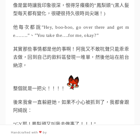
像是當時讓我印象很深，恨得牙癢癢的”鳳梨頭”(黑人髮
型每天都有變化，很硬很持久很時尚尖端！)
他每次都說”Hey, boo-boo, go over there and get m
e……..”、”You take the….for me, okay?”
其實那些事情都是他的事啊！阿我又不敢吭聲只能乖乖
去做，回到自己的飲料區發現一堆單，然後他站在前台
納涼，
整個就是一把火！！！！
後來我會一直躲避她，如果不小心被抓到了，我都會跟
阿綺說：
“GY耶！鳳梨頭又叫我去做事了！！！”
Handcrafted with
by
“真的很枯餓耶！他為什麼不會自己去？！”