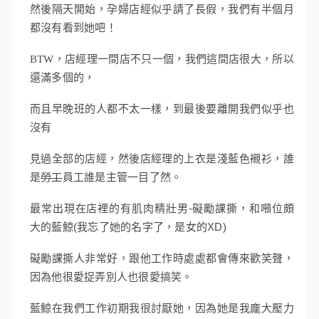
然後隔天開始，孕婦店經似乎請了長假，我們有半個月
都沒有看到她吧！
BTW，店經理一間店不只一個，我們這間店很大，所以
還滿多個的，
而且早晚班的人都不太一樣，到最後要離開我們似乎也
沒有
見過全部的店經，然後店經理的上衣是淺藍色襯衫，誰
是
勞工
員工誰是主管一目了然。
最常出現在店裡的有肌肉精壯男-礙勵課撕，和噸位頗
大的藍鯨(我忘了她的名字了，是女的XD)
礙勵課撕人非常好，跟他工作時處處都會傳來歡笑聲，
因為他很愛捉弄別人也很愛搞笑。
藍鯨在我們工作初期我很討厭她，因為她是我龐大壓力