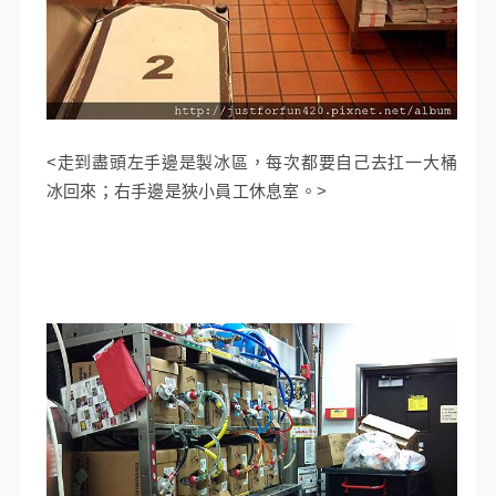
<走到盡頭左手邊是製冰區，每次都要自己去扛一大桶
冰回來；右手邊是狹小員工休息室。>