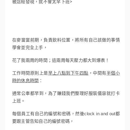
被店經發現，就不會太早下班>
在麥當當前期，負責飲料位置，將所有自己該做的事情
學會並完全上手，
花了我兩周的時間；這兩周每天壓力都大到爆表！
工作時間原則上是
早上八點到下午四點
，中間有
半個小
時的休息時間
：
通常公車都早到，為了賺錢我們整理好服裝儀容就打卡
上班。
每個員工有自己的編號和密碼，然後clock in and out都
要跟主管告知自己的編號密碼，