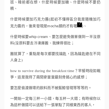
班、睡前都在想，什麼時候要加糖、什麼時候不要奶
精、
什麼時候要加巧克力醬(起初不懂得區分我是隨機加巧
克力醬的，後來發現是mocha類的才有喔
)、
什麼時候要whip cream、
要怎麼避免做單做到一半沒原
料(沒原料要去冷凍庫搬、我練得很壯；
搬就算了，重點是每次都要找鑰匙，因為鑰匙總在不同
人身上)
how to survive during the breakfast time？早餐時段如戰
爭，這是我待了兩間麥當當最刻骨銘心的感想；
要怎麼偷渡做壞的飲料而不被藍鯨發現等等等的。
一開始一定每三杯一小錯，每五杯一大錯；有時候你以
為這杯做錯可以送給下一張單點了同樣東西的客人，