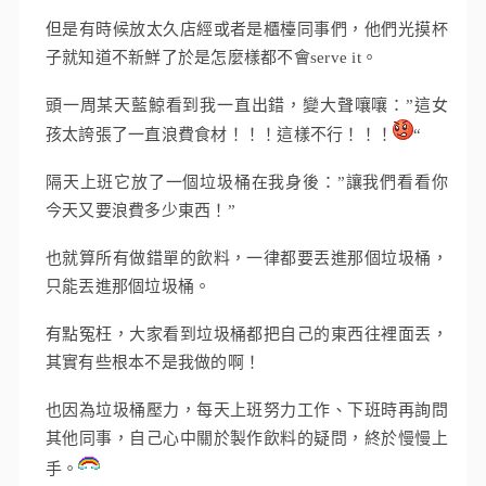
但是有時候放太久店經或者是櫃檯同事們，他們光摸杯
子就知道不新鮮了於是怎麼樣都不會serve it。
頭一周某天藍鯨看到我一直出錯，變大聲嚷嚷：”這女
孩太誇張了一直浪費食材！！！這樣不行！！！
“
隔天上班它放了一個垃圾桶在我身後：”讓我們看看你
今天又要浪費多少東西！”
也就算所有做錯單的飲料，一律都要丟進那個垃圾桶，
只能丟進那個垃圾桶。
有點冤枉，大家看到垃圾桶都把自己的東西往裡面丟，
其實有些根本不是我做的啊！
也因為垃圾桶壓力，每天上班努力工作、下班時再詢問
其他同事，自己心中關於製作飲料的疑問，終於慢慢上
手。