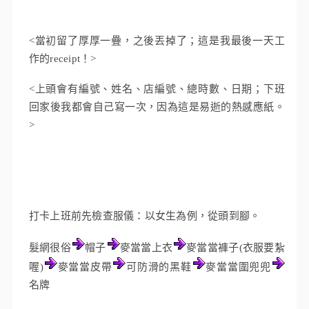
<當初留了厚厚一疊，之後丟掉了；這是我最後一天工
作的receipt！>
<上頭會有編號、姓名、店編號、總時數、日期；下班
回家後我都會自己寫一次，因為這是
易逝的
熱感應紙。
>
打卡上班前先檢查服儀：以女生為例，從頭到腳。
髮網很俗
帽子
麥當當上衣
麥當當褲子(衣服要紮
喔)
麥當當皮帶
可防滑的黑鞋
麥當當圍兜兜
名牌