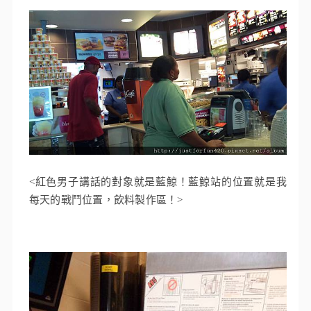
<紅色男子講話的對象就是藍鯨！藍鯨站的位置就是我
每天的戰鬥位置，飲料製作區！>