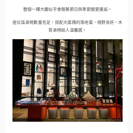
整個一樓大廳似乎會隨著節日與季節變更擺設。
座位區桌椅數量充足，搭配大面積的落地窗，視野良好，木
質桌椅給人溫馨感。