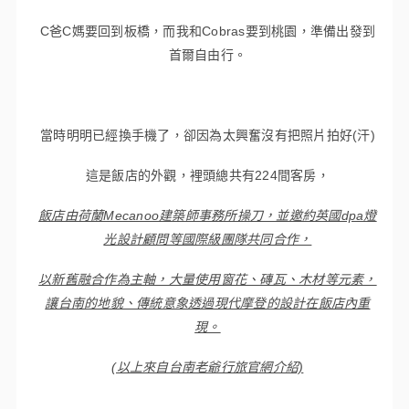
C爸C媽要回到板橋，而我和Cobras要到桃園，準備出發到
首爾自由行。
當時明明已經換手機了，卻因為太興奮沒有把照片拍好(汗)
這是飯店的外觀，裡頭總共有224間客房，
飯店由荷蘭Mecanoo建築師事務所操刀，並邀約英國dpa燈
光設計顧問等國際級團隊共同合作，
以新舊融合作為主軸，大量使用窗花、磚瓦、木材等元素，
讓台南的地貌、傳統意象透過現代摩登的設計在飯店內重
現。
(以上來自台南老爺行旅官網介紹)