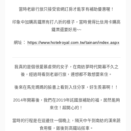
當時老爺行旅只接受官網訂房才能享有補助優惠喔！
印象中加購高鐵票有打八折的樣子，當時覺得比信用卡購高
鐵票還要好用~~
網址：
https://www.hotelroyal.com.tw/tainan/index.aspx
我真的是個很愛慕虛榮的女子，在南紡夢時代開幕不久之
後，經過時看到老爺行旅，連想都不敢想要來住。
後來在馬克媽媽的臉書上看到入住分享，好生羨慕啊！！
2014年開幕後，我們在2019年託國旅補助的福，居然能夠
來住！超開心的！
當時的行程是在這邊住一個晚上，隔天中午到南紡的漢來蔬
食用餐，飯後到高鐵站搭車。