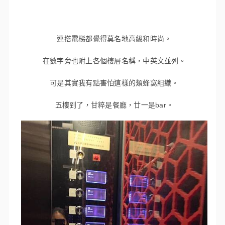
連搭電梯都覺得莫名地高級和時尚。
在數字旁也附上各個樓層名稱，中英文並列。
可是其實我有點害怕這樣的類蜂窩組織。
五樓到了，甘粹是餐廳，廿一是bar。